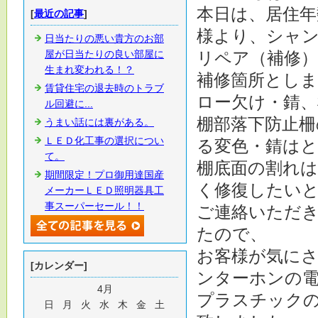
本日は、居住年
[
最近の記事
]
様より、シャ
日当たりの悪い貴方のお部
屋が日当たりの良い部屋に
リペア（補修
生まれ変われる！？
補修箇所とし
賃貸住宅の退去時のトラブ
ロー欠け・錆、
ル回避に...
棚部落下防止柵
うまい話には裏がある。
ＬＥＤ化工事の選択につい
る変色・錆は
て。
棚底面の割れ
期間限定！プロ御用達国産
く修復したい
メーカーＬＥＤ照明器具工
事スーパーセール！！
ご連絡いただ
たので、
お客様が気に
[カレンダー]
ンターホンの
4月
プラスチック
日
月
火
水
木
金
土