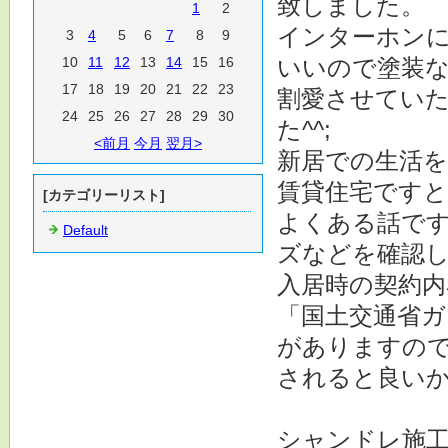
致しました。
1
2
インターホン
3
4
5
6
7
8
9
10
11
12
13
14
15
16
いいので塗装
17
18
19
20
21
22
23
割愛させてい
24
25
26
27
28
29
30
た^^;
<前月
今月
翌月>
新居での生活
賃貸住宅です
[カテゴリーリスト]
よくある話で
Default
ズなどを確認
入居時の契約
「国土交通省
がありますの
されると良い
シャンドレ施